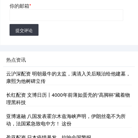
你的邮箱
*
提交评论
热点资讯
云沪深配资 明朝最牛的太监，满清入关后顺治给他建墓，
康熙为他树碑立传
长红配资 文博日历丨4000年前薄如蛋壳的“高脚杯”藏着物
理黑科技
亚博速融 八国发表霍尔木兹海峡声明，伊朗丝毫不为所
动，法国紧急致电中方！ 这份
盈亚配资 日本疫情暴发，拉响全国警报