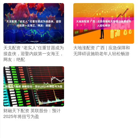
天戈配资 “老实人”任重甘愿成为
大地涨配资 广西 | 应急保障和
接盘侠，迎娶内娱第一女海王，
无障碍设施助老年人轻松畅游
网友：绝配
财融天下配资 英联股份：预计
2025年将扭亏为盈