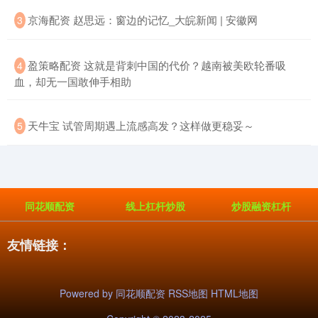
​京海配资 赵思远：窗边的记忆_大皖新闻 | 安徽网
3
​盈策略配资 这就是背刺中国的代价？越南被美欧轮番吸
4
血，却无一国敢伸手相助
​天牛宝 试管周期遇上流感高发？这样做更稳妥～
5
同花顺配资
线上杠杆炒股
炒股融资杠杆
友情链接：
Powered by
同花顺配资
RSS地图
HTML地图