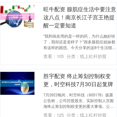
旺牛配资 腺肌症生活中要注意
这八点！南京长江子宫王艳提
醒一定要知道
"我和病友用的是一样的药，为什么她好转
了，我却还是老样子？"很多腺肌症姐妹都
有这样的困惑。今天分享的这8个生活细
节，可能比吃药更重要！ 一、饮食篇：这
查看：
105
分类：
线上杠杆炒股
三类食物要....
胜宇配资 终止筹划控制权变
更，时空科技7月30日起复牌
7月29日晚间，时空科技（605178）披露
公告称，公司控股股东、实际控制人宫殿
海终止筹划控制权变更的重大事项。公司
股票将于7月30日开市起复牌。 公告显
查看：
125
分类：
线上杠杆炒股