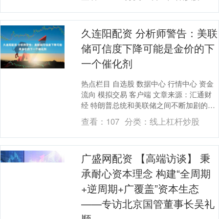
示，由....
久连阳配资 分析师警告：美联
储可信度下降可能是金价的下
一个催化剂
热点栏目 自选股 数据中心 行情中心 资金
流向 模拟交易 客户端 文章来源：汇通财
经 特朗普总统和美联储之间不断加剧的政
治紧张局势动摇了投资者的信心，分析师
查看：
107
分类：
线上杠杆炒股
警告....
广盛网配资 【高端访谈】 秉
承耐心资本理念 构建“全周期
+逆周期+广覆盖”资本生态
——专访北京国管董事长吴礼
顺