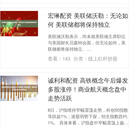
宏琳配资 美联储沃勒：无论如
何 美联储都将保持独立
美联储沃勒表示，尚未就美联储主席职位
与美国财长贝森特会面，但无论如何，美
联储都将保持独立。....
查看：
143
分类：
线上杠杆炒股
诚利和配资 高铁概念午后爆发
多股涨停！商业航天概念盘中
走势活跃
8日，沪指维持窄幅震荡走势，科创50指数
等跌超1%；港股弱势下探，恒生指数跌约
1%。 具体来看，沪指盘中窄幅震荡上扬，
一度续创年内新高，尾盘翻绿；深证成