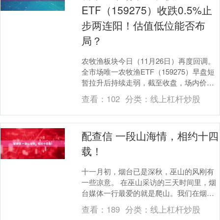
ETF（159275）收跌0.5%止
步两连阳！估值低位能否布
局？
农牧渔板块今日（11月26日）再度回调。
全市场唯一农牧渔ETF（159275）早盘短
暂拉升后持续走弱，截至收盘，场内价格
跌0.5%。 成份股方面，水产股跌幅居前....
查看：
102
分类：
线上杠杆炒股
配查信 一段山海情，相约十四
载！
十一月初，烟台已是深秋，巫山的风刚有
一些凉意。 在巫山采访的三天时间里，烟
台媒体一行最爱的就是爬山。我们在烟台
看不够海浪拍岸的壮阔，也同样惊艳于巫
查看：
189
分类：
线上杠杆炒股
山云雾绕山间的....