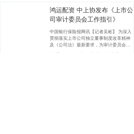
鸿运配资 中上协发布《上市公
司审计委员会工作指引》
中国银行保险报网讯【记者吴彬】 为深入
贯彻落实上市公司独立董事制度改革精神
及《公司法》最新要求，为审计委员会有
效规范运作提供指导，推动审计委员会提
查看：
88
分类：
线上杠杆炒股
升履职质效，中....
股米配资网 布偶猫吃什么牌子
猫粮好？选对这几款猫粮，颜
值与健康双在线
布偶猫凭借仙气十足的长毛和温柔黏人的
性格，成为无数铲屎官的 “梦中情猫”，但
养护过程中，“布偶猫吃什么牌子猫粮好”
始终是困扰大家的核心问题。作为典型的
查看：
172
分类：
线上杠杆炒股