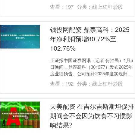
1、监控死角：固定摄像头覆盖有限，隧
查看：
197
分类：
线上杠杆炒股
道、弯道、立交....
钱投网配资 鼎泰高科：2025
年净利润预增80.72%至
102.76%
上证报中国证券网讯（记者 何治民）1月5
日晚间，鼎泰高科（301377）发布2025年
度业绩预告。公司预计2025年度实现归母
净利润4.1亿元至4.6亿元，同比....
查看：
192
分类：
线上杠杆炒股
天美配资 在吉尔吉斯斯坦促排
期间会不会因为饮食不习惯影
响结果?