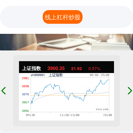
线上杠杆炒股
上证指数
3900.35
21.92
0.57%