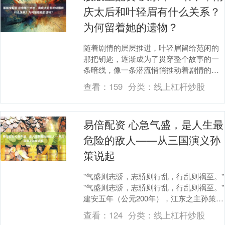
庆太后和叶轻眉有什么关系？
为何留着她的遗物？
随着剧情的层层推进，叶轻眉留给范闲的
那把钥匙，逐渐成为了贯穿整个故事的一
条暗线，像一条潜流悄悄推动着剧情的发
展。然而，这把钥匙为什么会落在太后的
查看：
159
分类：
线上杠杆炒股
手里呢？难道说，....
易倍配资 心急气盛，是人生最
危险的敌人——从三国演义孙
策说起
"气盛则志骄，志骄则行乱，行乱则祸至。"
"气盛则志骄，志骄则行乱，行乱则祸至。"
建安五年（公元200年），江东之主孙策，
年方二十六岁，正值壮年，雄图大略，
查看：
124
分类：
线上杠杆炒股
意....