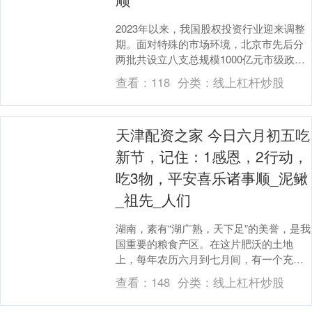
2023年以来，我国股权投资行业迎来调整
期。面对特殊的市场环境，北京市先后分
两批共设立八支总规模1000亿元市级政府
投资基金，担当“耐心资本”加大对科技创新
查看：
118
分类：
线上杠杆炒股
关键....
天津配资之家 今日六月初五吃
新节，记住：1感恩，2行动，
吃3物，平安喜乐诸事顺_泥鳅
_祖先_人们
湖南，素有“湖广熟，天下足”的美誉，是我
国重要的粮食产区。在这片肥沃的土地
上，每年农历六月到七月间，有一个充满
丰收喜悦的节日——“吃新节”。今日（六月
查看：
148
分类：
线上杠杆炒股
初五），正....