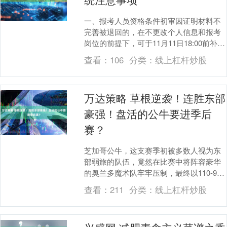
一、报考人员资格条件初审因证明材料不
完善被退回的，在不更改个人信息和报考
岗位的前提下，可于11月11日18:00前补充
证明资料后重新提交资格初审。 二、凡是
查看：
106
分类：
线上杠杆炒股
参加....
万达策略 草根逆袭！连胜东部
豪强！盘活的公牛要进季后
赛？
芝加哥公牛，这支赛季初被多数人视为东
部弱旅的队伍，竟然在比赛中将阵容豪华
的奥兰多魔术队牢牢压制，最终以110-98
的比分干净利落地赢得了比赛，着实令人
查看：
211
分类：
线上杠杆炒股
难以置信。....