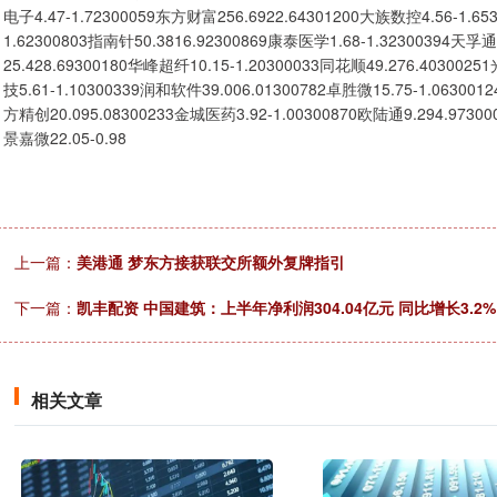
电子4.47-1.72300059东方财富256.6922.64301200大族数控4.56-1.6
1.62300803指南针50.3816.92300869康泰医学1.68-1.32300394天孚
25.428.69300180华峰超纤10.15-1.20300033同花顺49.276.403002
技5.61-1.10300339润和软件39.006.01300782卓胜微15.75-1.06300
方精创20.095.08300233金城医药3.92-1.00300870欧陆通9.294.97300
景嘉微22.05-0.98
上一篇：
美港通 梦东方接获联交所额外复牌指引
下一篇：
凯丰配资 中国建筑：上半年净利润304.04亿元 同比增长3.2%
相关文章