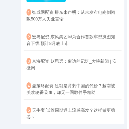
​智成网配资 胖东来声明：从未发布电商倒闭
1
致500万人失业言论
​宏粤配资 东风集团华为合作首款车型岚图知
2
音下线 预计8月底上市
​京海配资 赵思远：窗边的记忆_大皖新闻 | 安
3
徽网
​盈策略配资 这就是背刺中国的代价？越南被
4
美欧轮番吸血，却无一国敢伸手相助
​天牛宝 试管周期遇上流感高发？这样做更稳
5
妥～