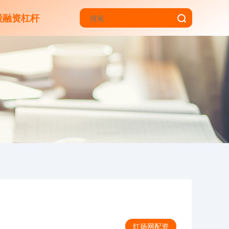
股融资杠杆
红扬网配资