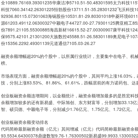
全10889.76169.39301235华康洁净5710.51-50.48301595太力科技1157
科技7060.34142.26301225恒勃股份13711.51-35.28301232飞沃科技10
92936.80115.07301063海锅股份10531.81-29.80301018申菱环境6011
源61203.49112.06300327中颖电子44727.00-27.79301125腾亚精工85
份7891.21105.55300885海昌新材16615.52-27.00300907康平科技124
保9575.42101.21301200大族数控45588.51-26.58301189奥尼电子107
份15356.2292.49301139元道通信7105.03-26.27
融资余额增幅超20%的个股中，以所属行业统计，主要集中在电子、机械
榜。
市场表现方面，融资余额增幅超20%的个股中，其间平均上涨16.03
技，分别上涨83.53%、81.86%、61.61%，跌幅居前的有力诺药包、达嘉
创业板融资余额连增期间，以金额统计，融资余额增加最多的是胜宏科技，最
余额增加较多的还有新易盛、中际旭创、东方财富等，分别增加33.13亿元
智、硕贝德、中颖电子等，分别减少1.76亿元、1.75亿元、1.72亿元。
创业板融资余额变动排名
代码简称最新融资余额（亿元）其间增减（亿元）代码简称最新融资余额（
93.5534.64300378鼎捷数智9.76-1.76300502新易盛99.9933.133003