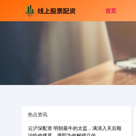
首页
热点资讯
云沪深配资 明朝最牛的太监，满清入关后顺
治给他建墓，康熙为他树碑立传