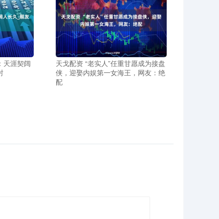
君：天涯契阔
天戈配资 “老实人”任重甘愿成为接盘
封
侠，迎娶内娱第一女海王，网友：绝
配