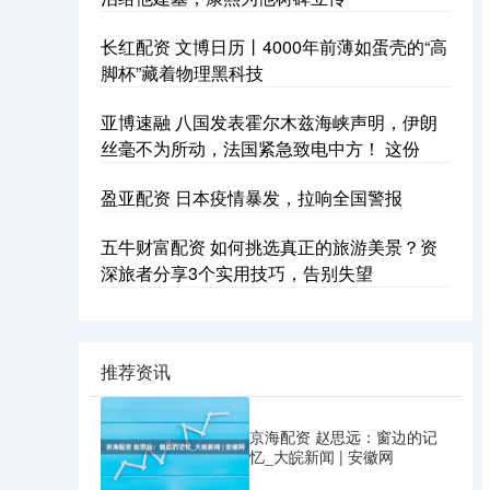
长红配资 文博日历丨4000年前薄如蛋壳的“高
脚杯”藏着物理黑科技
亚博速融 八国发表霍尔木兹海峡声明，伊朗
丝毫不为所动，法国紧急致电中方！ 这份
盈亚配资 日本疫情暴发，拉响全国警报
五牛财富配资 如何挑选真正的旅游美景？资
深旅者分享3个实用技巧，告别失望
推荐资讯
京海配资 赵思远：窗边的记
忆_大皖新闻 | 安徽网