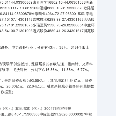
5.31144.93300869康泰医学16802.10-44.06301588美新
512.21117.10301516中远通8880.10-31.53300870欧陆通
6.24114.08300878维康药业4064.72-27.96300153科泰电
27.15107.14301148嘉戎技术6299.99-27.43301163宏德股
25.17101.23301075多瑞医药9530.73-26.82300854中兰环
48.54100.71301006迈拓股份4589.41-26.34301617博苑股
设备、电力设备行业，分别有43只、38只、31只个股上
%，表现弱于创业板指，涨幅居前的有欧陆通、指南针、光库科
维康、飞沃科技，分别下跌16.36%、11.38%、6.77%。
新融资余额为93.55亿元，其间增加34.64亿元，融资
、26.60亿元、22.64亿元。融资余额减少较多的有鼎捷数
（数据宝）
亿元）其间增减（亿元）300476胜宏科技
22硕贝德8.40-1.75300308中际旭创91.2826.60300327中颖