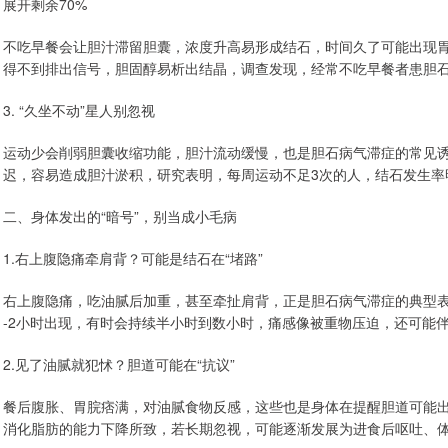
展开剩余70%
不吃早餐会让胆汁滞留胆囊，浓度升高易形成结石，时间久了可能出现
得不到排出信号，胆固醇易析出结晶，调查发现，经常不吃早餐者患胆石
3. “久坐不动”星人别忽视
运动少会削弱胆囊收缩功能，胆汁流动缓慢，也是胆石病气滞症的常见
迟，容易造成胆汁淤积，研究表明，每周运动不足3次的人，结石发生率
二、身体发出的“暗号”，别当成小毛病
1.右上腹隐痛牵肩背？可能是结石在“堵路”
右上腹隐痛，吃油腻后加重，甚至牵扯肩背，正是胆石病气滞症的典型表
-2小时出现，有时会持续半小时到数小时，痛感像被重物压迫，还可能
2.见了油腻就犯怵？胆道可能在“抗议”
餐后腹胀、胃脘痞满，对油腻食物反感，这些也是身体在提醒胆道可能
消化脂肪的能力下降所致，若长期忽视，可能逐渐发展为进食后呕吐、