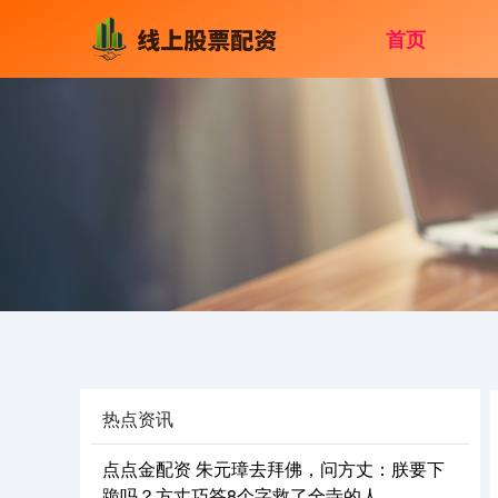
首页
热点资讯
点点金配资 朱元璋去拜佛，问方丈：朕要下
跪吗？方丈巧答8个字救了全寺的人