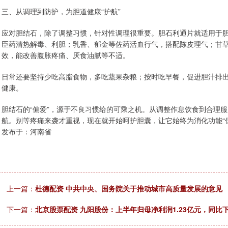
三、从调理到防护，为胆道健康“护航”
应对胆结石，除了调整习惯，针对性调理很重要。胆石利通片就适用于
臣药清热解毒、利胆；乳香、郁金等佐药活血行气，搭配陈皮理气；甘
效，能改善腹胀疼痛、厌食油腻等不适。
日常还要坚持少吃高脂食物，多吃蔬果杂粮；按时吃早餐，促进胆汁排出
健康。
胆结石的“偏爱”，源于不良习惯给的可乘之机。从调整作息饮食到合理
航。别等疼痛来袭才重视，现在就开始呵护胆囊，让它始终为消化功能“
发布于：河南省
上一篇：
杜德配资 中共中央、国务院关于推动城市高质量发展的意见
下一篇：
北京股票配资 九阳股份：上半年归母净利润1.23亿元，同比下降