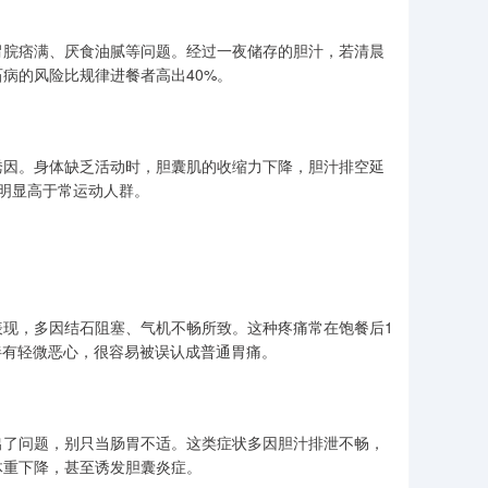
胃脘痞满、厌食油腻等问题。经过一夜储存的胆汁，若清晨
病的风险比规律进餐者高出40%。
诱因。身体缺乏活动时，胆囊肌的收缩力下降，胆汁排空延
明显高于常运动人群。
现，多因结石阻塞、气机不畅所致。这种疼痛常在饱餐后1
伴有轻微恶心，很容易被误认成普通胃痛。
出了问题，别只当肠胃不适。这类症状多因胆汁排泄不畅，
体重下降，甚至诱发胆囊炎症。