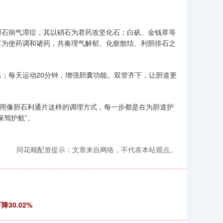
胆石病气滞症，其以硝石为君药攻坚化石；白矾、金钱草等
草为使药调和诸药，共奏理气解郁、化瘀散结、利胆排石之
；每天运动20分钟，增强胆囊功能。双管齐下，让胆道更
服用像胆石利通片这样的调理方式，每一步都是在为胆道护
保驾护航”。
同花顺配资提示：文章来自网络，不代表本站观点。
30.02%