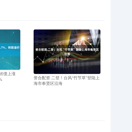
卫转债上涨
誉合配资 二登！台风“竹节草”登陆上
%
海市奉贤区沿海