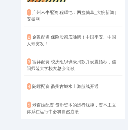
​广州米牛配资 程耀恺：两盆仙草_大皖新闻 |
1
安徽网
​金致配资 保险股彻底沸腾！中国平安、中国
2
人寿突发！
​富祥配资 校庆组织班级捐款并设置指标，信
3
阳师范大学校友总会道歉
​陀螺配资 衢州古城水上游航线开通
4
​老百姓配资 货币资本的运行规律，资本主义
5
体系在运行中必将自然崩溃