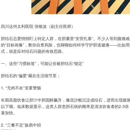
四川达州太利医院 张银波（副主任医师）
胆结石总爱悄悄盯上特定人群，在胆囊里“安营扎寨”。不少人等到腹痛
的“目标画像”，教你自查风险，也聊聊如何科学守护胆道健康——比如
式，就是应对结石问题的有效思路。
一、这些“习惯标签”，可能让你被胆结石“锁定”
胆结石的“偏爱”藏在生活细节里：
1. “无肉不欢”党要警惕
长期高脂饮食让胆汁中胆固醇飙升，像泥沙般沉淀成结石，进而出现腹
以下咽。临床数据显示，这类人群患胆石病的概率是清淡饮食者的2-3
著加快。
2. “三餐不定”族易中招