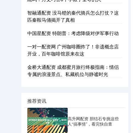
智融通配资 没马镫的秦代骑兵怎么打仗？这
匹秦鞍马俑揭开了真相
中国星配资 特朗普：考虑降级对伊军事行动
一对一配资网 广州咖啡圈炸了！非遗概念店
开业，百年咖啡馆原来在这
金桥大通配资 成都蜜月旅行终极指南：情侣
专属的浪漫景点、私藏机位与静谧时光
推荐资讯
高升网配资 胆结石专挑这些
人“搞事情”，看完快自查