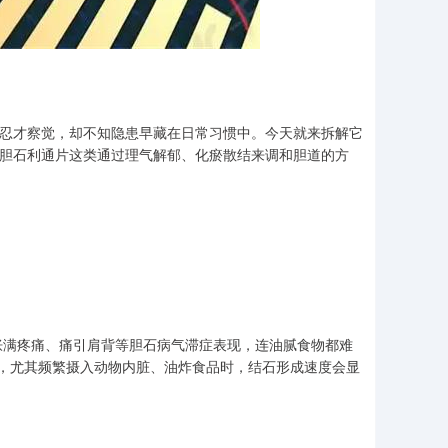
难忍才察觉，却不知隐患早藏在日常习惯中。今天就来拆解它
用胆石利通片这类通过理气解郁、化瘀散结来调和胆道的方
胀满疼痛、痛引肩背等胆石病气滞症表现，连油腻食物都难
倍，尤其频繁摄入动物内脏、油炸食品时，结石形成速度会显