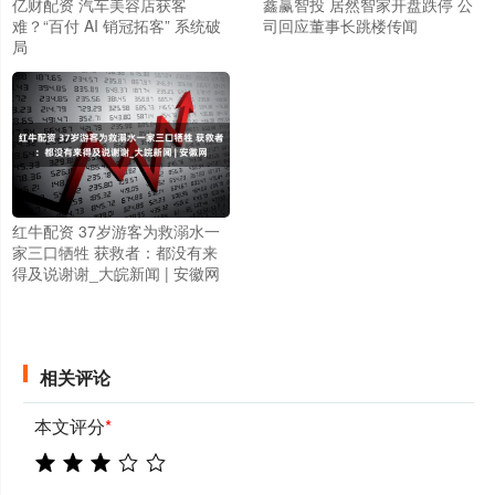
亿财配资 汽车美容店获客
鑫赢智投 居然智家开盘跌停 公
难？“百付 AI 销冠拓客” 系统破
司回应董事长跳楼传闻
局
红牛配资 37岁游客为救溺水一
家三口牺牲 获救者：都没有来
得及说谢谢_大皖新闻 | 安徽网
相关评论
本文评分
*