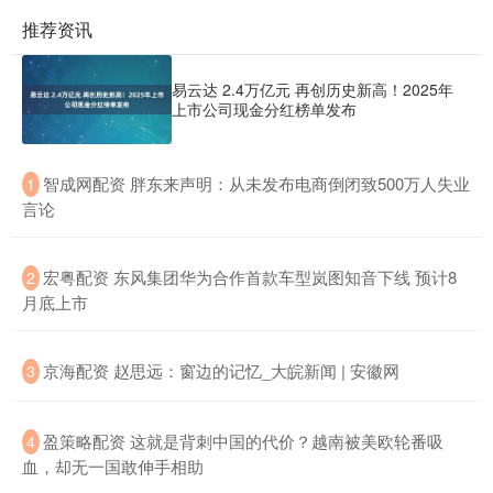
推荐资讯
易云达 2.4万亿元 再创历史新高！2025年
上市公司现金分红榜单发布
​智成网配资 胖东来声明：从未发布电商倒闭致500万人失业
1
言论
​宏粤配资 东风集团华为合作首款车型岚图知音下线 预计8
2
月底上市
​京海配资 赵思远：窗边的记忆_大皖新闻 | 安徽网
3
​盈策略配资 这就是背刺中国的代价？越南被美欧轮番吸
4
血，却无一国敢伸手相助