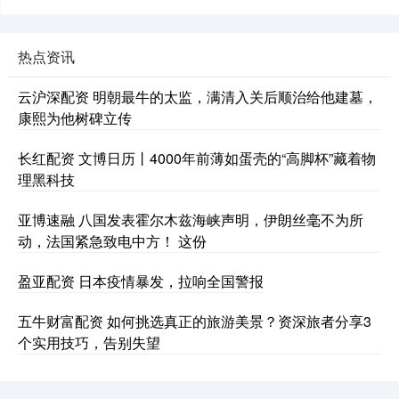
热点资讯
云沪深配资 明朝最牛的太监，满清入关后顺治给他建墓，
康熙为他树碑立传
长红配资 文博日历丨4000年前薄如蛋壳的“高脚杯”藏着物
理黑科技
亚博速融 八国发表霍尔木兹海峡声明，伊朗丝毫不为所
动，法国紧急致电中方！ 这份
盈亚配资 日本疫情暴发，拉响全国警报
五牛财富配资 如何挑选真正的旅游美景？资深旅者分享3
个实用技巧，告别失望