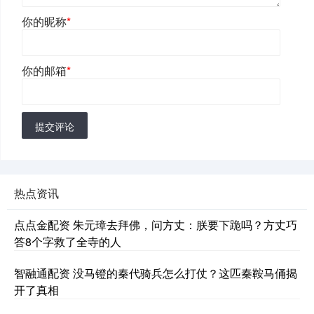
你的昵称
*
你的邮箱
*
提交评论
热点资讯
点点金配资 朱元璋去拜佛，问方丈：朕要下跪吗？方丈巧
答8个字救了全寺的人
智融通配资 没马镫的秦代骑兵怎么打仗？这匹秦鞍马俑揭
开了真相