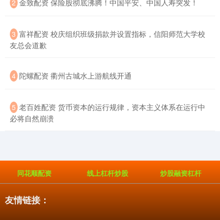
​金致配资 保险股彻底沸腾！中国平安、中国人寿突发！
2
​富祥配资 校庆组织班级捐款并设置指标，信阳师范大学校
3
友总会道歉
​陀螺配资 衢州古城水上游航线开通
4
​老百姓配资 货币资本的运行规律，资本主义体系在运行中
5
必将自然崩溃
同花顺配资
线上杠杆炒股
炒股融资杠杆
友情链接：