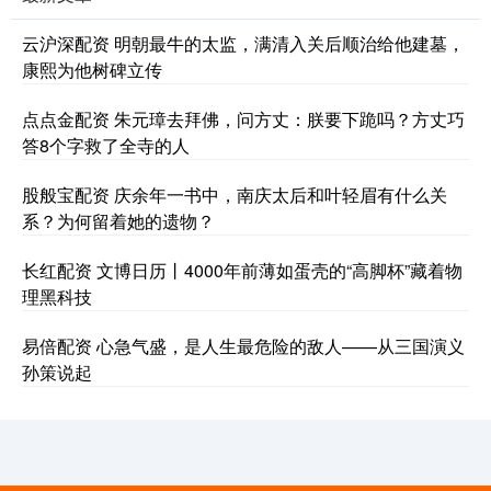
云沪深配资 明朝最牛的太监，满清入关后顺治给他建墓，
康熙为他树碑立传
点点金配资 朱元璋去拜佛，问方丈：朕要下跪吗？方丈巧
答8个字救了全寺的人
股般宝配资 庆余年一书中，南庆太后和叶轻眉有什么关
系？为何留着她的遗物？
长红配资 文博日历丨4000年前薄如蛋壳的“高脚杯”藏着物
理黑科技
易倍配资 心急气盛，是人生最危险的敌人——从三国演义
孙策说起