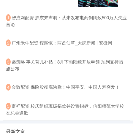
智成网配资 胖东来声明：从未发布电商倒闭致500万人失业
1
言论
广州米牛配资 程耀恺：两盆仙草_大皖新闻 | 安徽网
2
鑫策略 事关育儿补贴！8月下旬陆续开放申领 系列支持措
3
施公布
金致配资 保险股彻底沸腾！中国平安、中国人寿突发！
4
富祥配资 校庆组织班级捐款并设置指标，信阳师范大学校
5
友总会道歉
最新文章