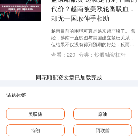
代价？越南被美欧轮番吸血，
却无一国敢伸手相助
越南目前的困境可真是越来越严峻了。 曾
经，越南一直试图与美国建立紧密关系，
但结果不仅没有得到预期的好处，反而被
美国给“坑”了。它还想着借助东盟来提升自
查看：
220
分类：
炒股融资杠杆
身地位，结....
同花顺配资文章已加载完成
话题标签
美联储
原油
特朗
阿联酋