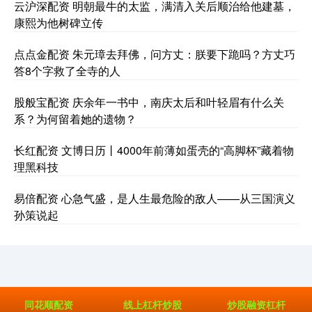
云沪深配资 明朝最牛的太监，满清入关后顺治给他建墓，
康熙为他树碑立传
点点金配资 朱元璋去拜佛，问方丈：朕要下跪吗？方丈巧
答8个字救了全寺的人
股般宝配资 庆余年一书中，南庆太后和叶轻眉有什么关
系？为何留着她的遗物？
长红配资 文博日历丨4000年前薄如蛋壳的“高脚杯”藏着物
理黑科技
易倍配资 心急气盛，是人生最危险的敌人——从三国演义
孙策说起
同花顺配资
线上杠杆炒股
炒股融资杠杆