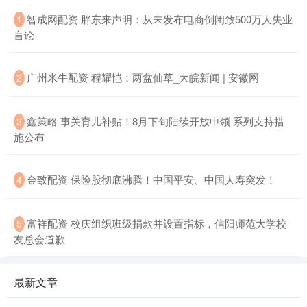
智成网配资 胖东来声明：从未发布电商倒闭致500万人失业
1
言论
广州米牛配资 程耀恺：两盆仙草_大皖新闻 | 安徽网
2
鑫策略 事关育儿补贴！8月下旬陆续开放申领 系列支持措
3
施公布
金致配资 保险股彻底沸腾！中国平安、中国人寿突发！
4
富祥配资 校庆组织班级捐款并设置指标，信阳师范大学校
5
友总会道歉
最新文章