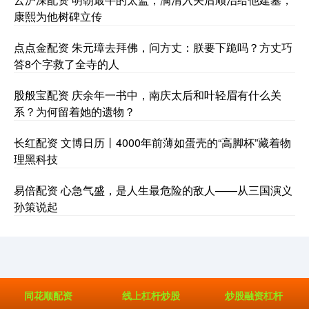
康熙为他树碑立传
点点金配资 朱元璋去拜佛，问方丈：朕要下跪吗？方丈巧
答8个字救了全寺的人
股般宝配资 庆余年一书中，南庆太后和叶轻眉有什么关
系？为何留着她的遗物？
长红配资 文博日历丨4000年前薄如蛋壳的“高脚杯”藏着物
理黑科技
易倍配资 心急气盛，是人生最危险的敌人——从三国演义
孙策说起
同花顺配资
线上杠杆炒股
炒股融资杠杆