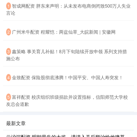
智成网配资 胖东来声明：从未发布电商倒闭致500万人失业
1
言论
广州米牛配资 程耀恺：两盆仙草_大皖新闻 | 安徽网
2
鑫策略 事关育儿补贴！8月下旬陆续开放申领 系列支持措
3
施公布
金致配资 保险股彻底沸腾！中国平安、中国人寿突发！
4
富祥配资 校庆组织班级捐款并设置指标，信阳师范大学校
5
友总会道歉
最新文章
云沪深配资 明朝最牛的太监，满清入关后顺治给他建墓，