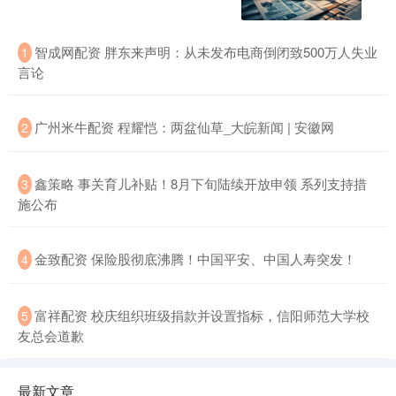
智成网配资 胖东来声明：从未发布电商倒闭致500万人失业
1
言论
广州米牛配资 程耀恺：两盆仙草_大皖新闻 | 安徽网
2
鑫策略 事关育儿补贴！8月下旬陆续开放申领 系列支持措
3
施公布
金致配资 保险股彻底沸腾！中国平安、中国人寿突发！
4
富祥配资 校庆组织班级捐款并设置指标，信阳师范大学校
5
友总会道歉
最新文章