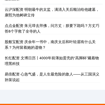
云沪深配资 明朝最牛的太监，满清入关后顺治给他建墓，
康熙为他树碑立传
点点金配资 朱元璋去拜佛，问方丈：朕要下跪吗？方丈巧
答8个字救了全寺的人
股般宝配资 庆余年一书中，南庆太后和叶轻眉有什么关
系？为何留着她的遗物？
长红配资 文博日历丨4000年前薄如蛋壳的“高脚杯”藏着物
理黑科技
易倍配资 心急气盛，是人生最危险的敌人——从三国演义
孙策说起