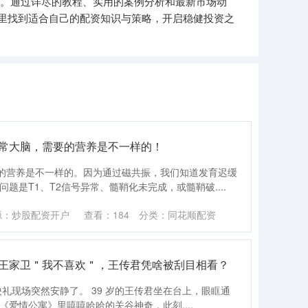
巧。通过详尽的教程、实用的案例分析和最新市场动
里找到适合自己的配资知识与策略，开启稳健投资之
正常大脑，需要的营养是不一样的！
的营养是不一样的。因为通过磁共振，我们知道发育迟缓
题是T1、T2信号异常、髓鞘化未完成，或髓鞘破....
源：炒股配资开户
查看：
184
分类：
同花顺配资
怼王家卫＂我不喜欢＂，王传君凭啥被刮目相看？
首映礼现场突然安静了。 39 岁的王传君坐在台上，眼眶通
《爱情公寓》里嘻嘻哈哈的关谷神奇，此刻....