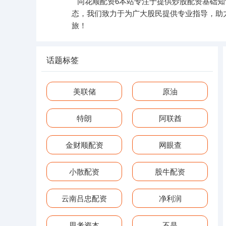
同花顺配资6本站专注于提供炒股配资基础
态，我们致力于为广大股民提供专业指导，助
旅！
话题标签
美联储
原油
特朗
阿联酋
金财顺配资
网眼查
小散配资
股牛配资
云南吕忠配资
净利润
思考资本
不是