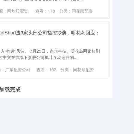
源：网炒股配资
查看：
178
分类：
同花顺配资
elShort遭3家头部公司指控抄袭，听花岛回应：
正陷入“抄袭”风波。 7月25日，点众科技、听花岛两家短剧
中文在线旗下参股公司枫叶互动运营的....
源：广东配资公司
查看：
152
分类：
同花顺配资
加载完成