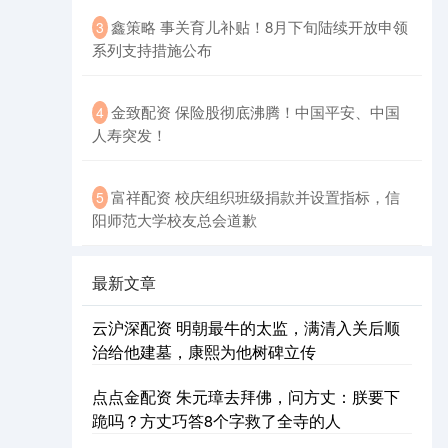
鑫策略 事关育儿补贴！8月下旬陆续开放申领
3
系列支持措施公布
金致配资 保险股彻底沸腾！中国平安、中国
4
人寿突发！
富祥配资 校庆组织班级捐款并设置指标，信
5
阳师范大学校友总会道歉
最新文章
云沪深配资 明朝最牛的太监，满清入关后顺
治给他建墓，康熙为他树碑立传
点点金配资 朱元璋去拜佛，问方丈：朕要下
跪吗？方丈巧答8个字救了全寺的人