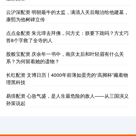
云沪深配资 明朝最牛的太监，满清入关后顺治给他建墓，
康熙为他树碑立传
点点金配资 朱元璋去拜佛，问方丈：朕要下跪吗？方丈巧
答8个字救了全寺的人
股般宝配资 庆余年一书中，南庆太后和叶轻眉有什么关
系？为何留着她的遗物？
长红配资 文博日历丨4000年前薄如蛋壳的“高脚杯”藏着物
理黑科技
易倍配资 心急气盛，是人生最危险的敌人——从三国演义
孙策说起