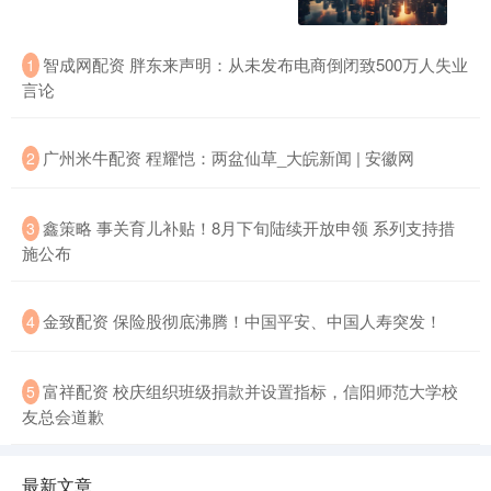
智成网配资 胖东来声明：从未发布电商倒闭致500万人失业
1
言论
广州米牛配资 程耀恺：两盆仙草_大皖新闻 | 安徽网
2
鑫策略 事关育儿补贴！8月下旬陆续开放申领 系列支持措
3
施公布
金致配资 保险股彻底沸腾！中国平安、中国人寿突发！
4
富祥配资 校庆组织班级捐款并设置指标，信阳师范大学校
5
友总会道歉
最新文章