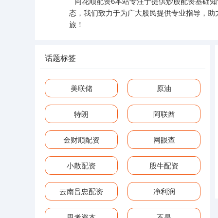
同花顺配资6本站专注于提供炒股配资基础
态，我们致力于为广大股民提供专业指导，助
旅！
话题标签
美联储
原油
特朗
阿联酋
金财顺配资
网眼查
小散配资
股牛配资
云南吕忠配资
净利润
思考资本
不是