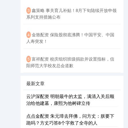
鑫策略 事关育儿补贴！8月下旬陆续开放申领
3
系列支持措施公布
金致配资 保险股彻底沸腾！中国平安、中国
4
人寿突发！
富祥配资 校庆组织班级捐款并设置指标，信
5
阳师范大学校友总会道歉
最新文章
云沪深配资 明朝最牛的太监，满清入关后顺
治给他建墓，康熙为他树碑立传
点点金配资 朱元璋去拜佛，问方丈：朕要下
跪吗？方丈巧答8个字救了全寺的人