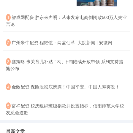
智成网配资 胖东来声明：从未发布电商倒闭致500万人失业
1
言论
广州米牛配资 程耀恺：两盆仙草_大皖新闻 | 安徽网
2
鑫策略 事关育儿补贴！8月下旬陆续开放申领 系列支持措
3
施公布
金致配资 保险股彻底沸腾！中国平安、中国人寿突发！
4
富祥配资 校庆组织班级捐款并设置指标，信阳师范大学校
5
友总会道歉
最新文章