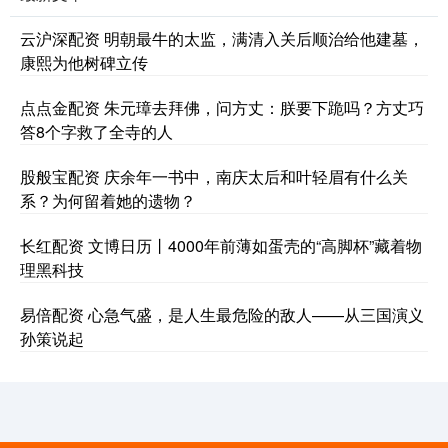
云沪深配资 明朝最牛的太监，满清入关后顺治给他建墓，
康熙为他树碑立传
点点金配资 朱元璋去拜佛，问方丈：朕要下跪吗？方丈巧
答8个字救了全寺的人
股般宝配资 庆余年一书中，南庆太后和叶轻眉有什么关
系？为何留着她的遗物？
长红配资 文博日历丨4000年前薄如蛋壳的“高脚杯”藏着物
理黑科技
易倍配资 心急气盛，是人生最危险的敌人——从三国演义
孙策说起