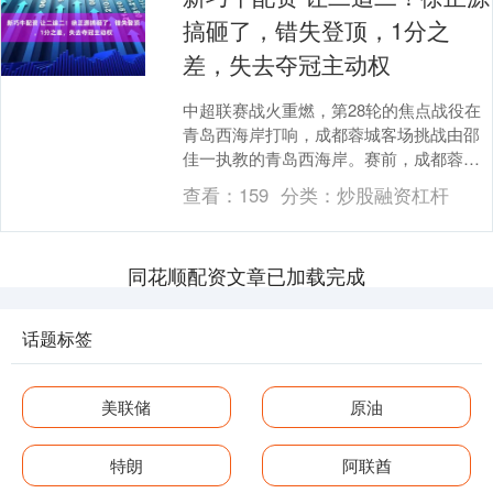
搞砸了，错失登顶，1分之
差，失去夺冠主动权
中超联赛战火重燃，第28轮的焦点战役在
青岛西海岸打响，成都蓉城客场挑战由邵
佳一执教的青岛西海岸。赛前，成都蓉城
以17胜7平3负的傲人战绩，位列积分榜前
查看：
159
分类：
炒股融资杠杆
茅，是本赛....
同花顺配资文章已加载完成
话题标签
美联储
原油
特朗
阿联酋