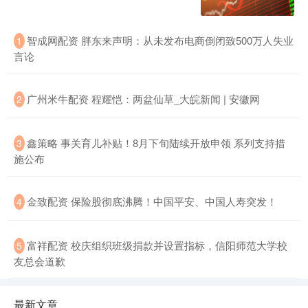
智成网配资 胖东来声明：从未发布电商倒闭致500万人失业
1
言论
广州米牛配资 程耀恺：两盆仙草_大皖新闻 | 安徽网
2
鑫策略 事关育儿补贴！8月下旬陆续开放申领 系列支持措
3
施公布
金致配资 保险股彻底沸腾！中国平安、中国人寿突发！
4
富祥配资 校庆组织班级捐款并设置指标，信阳师范大学校
5
友总会道歉
最新文章