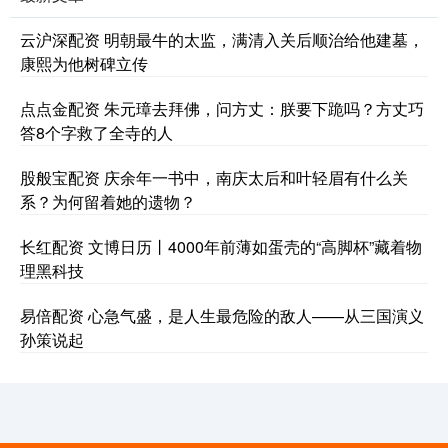
云沪深配资 明朝最牛的太监，满清入关后顺治给他建墓，
康熙为他树碑立传
点点金配资 朱元璋去拜佛，问方丈：朕要下跪吗？方丈巧
答8个字救了全寺的人
股般宝配资 庆余年一书中，南庆太后和叶轻眉有什么关
系？为何留着她的遗物？
长红配资 文博日历丨4000年前薄如蛋壳的“高脚杯”藏着物
理黑科技
易倍配资 心急气盛，是人生最危险的敌人——从三国演义
孙策说起