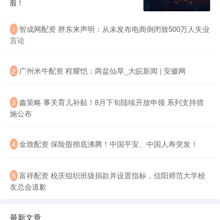
股！
智成网配资 胖东来声明：从未发布电商倒闭致500万人失业
1
言论
广州米牛配资 程耀恺：两盆仙草_大皖新闻 | 安徽网
2
鑫策略 事关育儿补贴！8月下旬陆续开放申领 系列支持措
3
施公布
金致配资 保险股彻底沸腾！中国平安、中国人寿突发！
4
富祥配资 校庆组织班级捐款并设置指标，信阳师范大学校
5
友总会道歉
最新文章