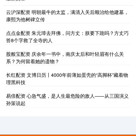
云沪深配资 明朝最牛的太监，满清入关后顺治给他建墓，
康熙为他树碑立传
点点金配资 朱元璋去拜佛，问方丈：朕要下跪吗？方丈巧
答8个字救了全寺的人
股般宝配资 庆余年一书中，南庆太后和叶轻眉有什么关
系？为何留着她的遗物？
长红配资 文博日历丨4000年前薄如蛋壳的“高脚杯”藏着物
理黑科技
易倍配资 心急气盛，是人生最危险的敌人——从三国演义
孙策说起